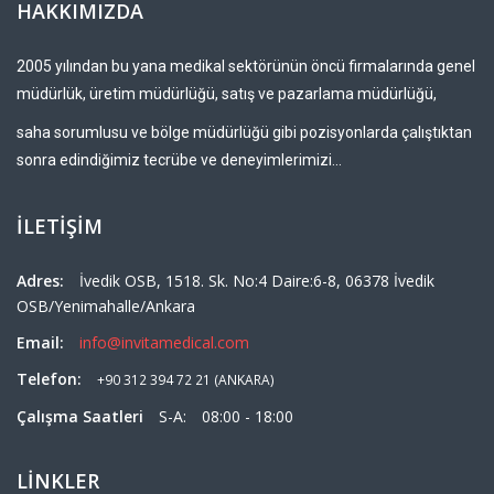
HAKKIMIZDA
2005 yılından bu yana medikal sektörünün öncü firmalarında genel
müdürlük, üretim müdürlüğü, satış ve pazarlama müdürlüğü,
saha sorumlusu ve bölge müdürlüğü gibi pozisyonlarda çalıştıktan
sonra edindiğimiz tecrübe ve deneyimlerimizi...
İLETİŞİM
Аdres:
İvedik OSB, 1518. Sk. No:4 Daire:6-8, 06378 İvedik
OSB/Yenimahalle/Ankara
Email:
info@invitamedical.com
Тelefon:
+90 312 394 72 21 (ANKARA)
Çalışma Saatleri
S-A:
08:00 - 18:00
LİNKLER